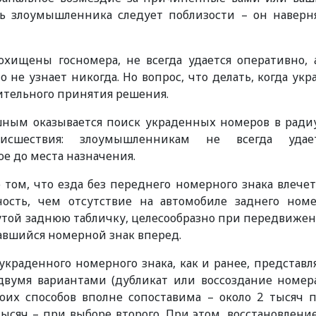
ть злоумышленника следует поблизости – он наверн
хищены госномера, не всегда удается оперативно, 
о не узнает никогда. Но вопрос, что делать, когда укр
ительного принятия решения.
шным оказывается поиск украденных номеров в ради
сшествия: злоумышленникам не всегда удае
е до места назначения.
том, что езда без переднего номерного знака влечет
ость, чем отсутствие на автомобиле заднего номе
нутой заднюю табличку, целесообразно при передвиже
авшийся номерной знак вперед.
украденного номерного знака, как и ранее, представл
двумя вариантами (дубликат или воссоздание номер
оих способов вполне сопоставима – около 2 тысяч 
тысяч – при выборе второго. При этом, восстановление