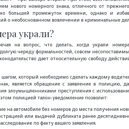
ием нового номерного знака, отличного от прежнего
лько больший промежуток времени, однако и изба
ний о необоснованном вовлечении в криминальные дел
мера украли?
ечая на вопрос, что делать, когда украли номер
 долгую череду формальностей, совсем несопоставимы
конодательство дает относительную свободу действи
шагом, который необходимо сделать каждому водите
знак, является обращение с заявление в полицию, д
ения злоумышленниками преступления с использован
 этом полицией талон-уведомление позволит:
е на автомобиле без номеров до места получения нов
истрацией или выдачей дубликата ранее десятидневн
асследование по факту вашего заявления.