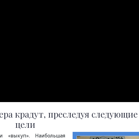
ра крадут, преследуя следующие
цели
и «выкуп». Наибольшая