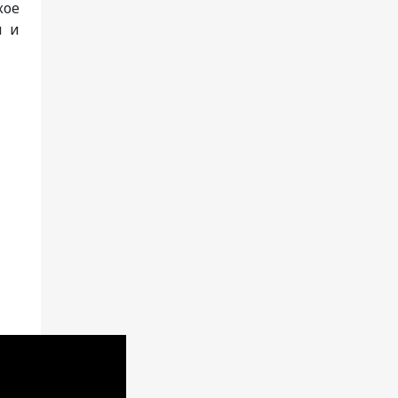
кое
й и