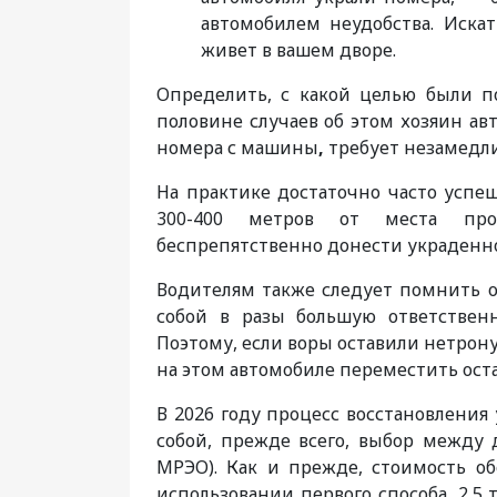
автомобилем неудобства. Иска
живет в вашем дворе.
Определить, с какой целью были по
половине случаев об этом хозяин авт
номера с машины
,
требует незамедл
На практике достаточно часто успе
300-400 метров от места прои
беспрепятственно донести украденно
Водителям также следует помнить о 
собой в разы большую ответственн
Поэтому, если воры оставили нетро
на этом автомобиле переместить ост
В 2026 году процесс восстановления 
собой, прежде всего, выбор между 
МРЭО). Как и прежде, стоимость об
использовании первого способа, 2,5 