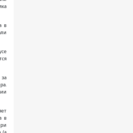
яка
а в
али
усе
тся
 за
ра.
нии
яет
а в
при
 (а