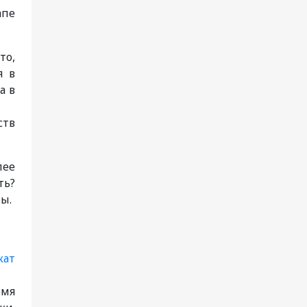
апе
то,
я в
а в
ств
лее
ть?
ы.
емя