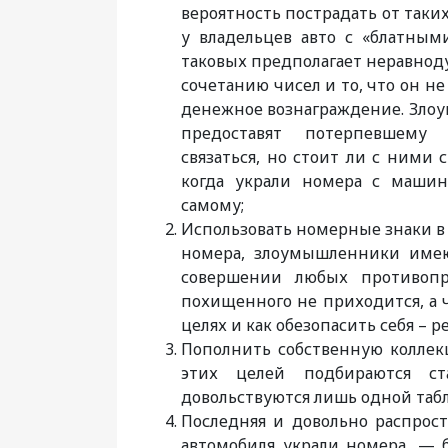
вероятность пострадать от так
у владельцев авто с «блатны
таковых предполагает неравнод
сочетанию чисел и то, что он не
денежное вознаграждение. Зло
предоставят потерпевшему
связаться, но стоит ли с ними с
когда украли номера с маши
самому;
Использовать номерные знаки в 
номера, злоумышленники имею
совершении любых противопр
похищенного не приходится, а 
целях и как обезопасить себя – р
Пополнить собственную колле
этих целей подбираются ст
довольствуются лишь одной табл
Последняя и довольно распрост
автомобиля украли номера, —