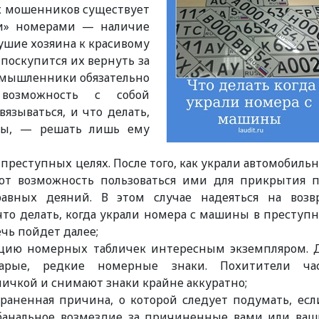
их мошенников существует
ми» номерами — наличие
ушие хозяина к красивому
 поскупится их вернуть за
умышленники обязательно
 возможность с собой
вязываться, и что делать,
ны, — решать лишь ему
преступных целях. После того, как украли автомобиль
т возможность пользоваться ими для прикрытия 
авных деяний. В этом случае надеяться на возв
что делать, когда украли номера с машины в преступ
ечь пойдет далее;
кцию номерных табличек интересным экземпляром. 
арые, редкие номерные знаки. Похитители ча
ичкой и снимают знаки крайне аккуратно;
раненная причина, о которой следует подумать, есл
 банальное возмездие за причиненные вами или ва