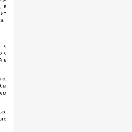
, в
вит
а.
а с
х с
й в
лю,
абы
ием
ых;
ого