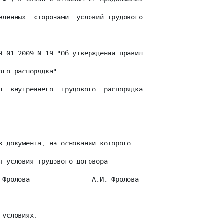
еленных  сторонами  условий трудового
9.01.2009 N 19 "Об утверждении правил
ого распорядка".
л  внутреннего  трудового  распорядка
-------------------------------------
з документа, на основании которого
я условия трудового договора
 Фролова                А.И. Фролова
 условиях.