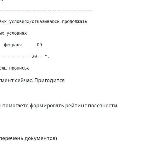
-------------------------------------
вых условиях/отказываюсь продолжать
ых условиях
  февраля      09
------------ 20-- г.
сяц прописью
кумент сейчас. Пригодится.
Вы помогаете формировать рейтинг полезности
перечень документов)