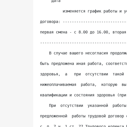
     дата
          изменяется график работы и у
договора: ----------------------------
первая смена - с 8.00 до 16.00, вторая
--------------------------------------
    В случае вашего несогласия продолж
быть предложена иная работа, соответст
здоровья,  а   при  отсутствии  такой 
нижеоплачиваемая  работа,  которую  вы
квалификации и состояния здоровья (при
    При  отсутствии  указанной  работы
предложенной  работы трудовой договор 
с  п. 7 ч. 1 ст. 77 Трудового кодекса 