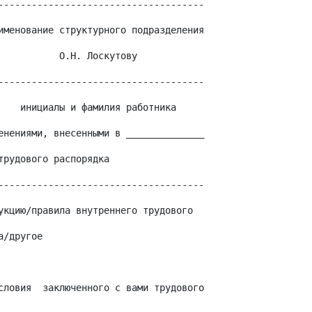
-------------------------------------
именование структурного подразделения
           О.Н. Лоскутову
-------------------------------------
    инициалы и фамилия работника
енениями, внесенными в ______________
трудового распорядка
-------------------------------------
укцию/правила внутреннего трудового
а/другое
словия  заключенного с вами трудового