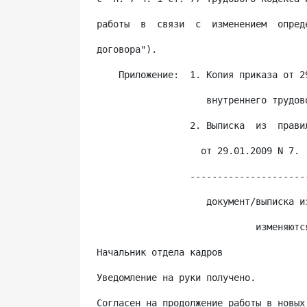
работы  в  связи  с  изменением  опред
договора").
    Приложение:  1. Копия приказа от 2
                    внутреннего трудов
                 2. Выписка  из  прави
                   от 29.01.2009 N 7.
                 ---------------------
                    документ/выписка и
                             изменяютс
Начальник отдела кадров               
Уведомление на руки получено.
Согласен на продолжение работы в новых