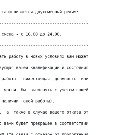
станавливается двухсменный режим:
-------------------------------------
 смена - с 16.00 до 24.00.
-------------------------------------
ать работу в новых условиях вам может
вующая вашей квалификации и состоянию
 работы - нижестоящая  должность  или
  могли  бы  выполнять с учетом вашей
 наличии такой работы).
,  а  также в случае вашего отказа от
с вами будет прекращен в соответствии
РФ ("в связи с отказом от продолжения