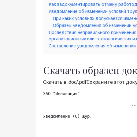
Как задокументировать отмену работод
Уведомление об изменении условий тру
При каких условиях допускается изме
Образец уведомления об изменении у
Последствия неправильного применения
организационных или технологических и
Составление уведомления об изменении
Скачать образец до
Скачать в .doc/.pdfСохраните этот док
ЗАО "Инновация"                       
                                    --
Уведомление (С) Жур.                  
                                      