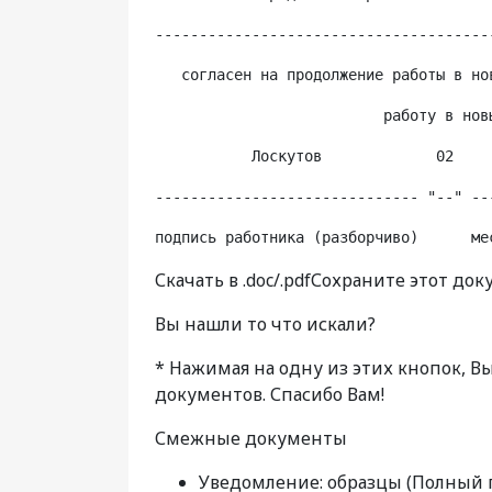
--------------------------------------
   согласен на продолжение работы в но
                          работу в нов
           Лоскутов             02    
------------------------------ "--" --
подпись работника (разборчиво)      ме
Скачать в .doc/.pdfСохраните этот до
Вы нашли то что искали?
* Нажимая на одну из этих кнопок, 
документов. Спасибо Вам!
Смежные документы
Уведомление: образцы (Полный 