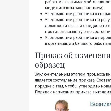
работника занимаемой должности
медицинским заключением)
Уведомление работника о сокра
Уведомление работника по резу
должности в связи с недостаточ
противопоказанную по состояни
Уведомление работника о перево
в организации бывшего работни
Приказ об изменени
образец
Заключительным этапом процесса вне
является составление приказа. Соот
порядке с тем, чтобы утвердить новы
Порядок написания приказа выглядит 