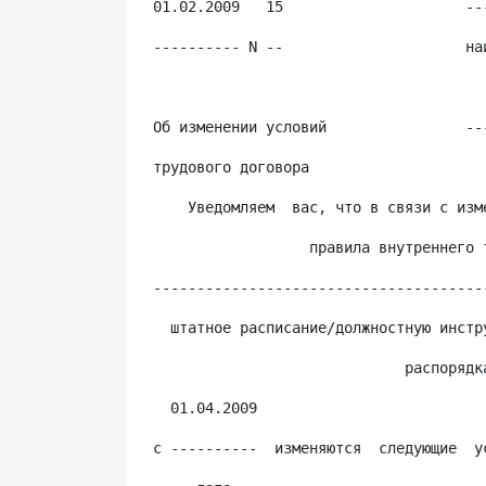
01.02.2009   15                     --
---------- N --                     на
                                      
Об изменении условий                --
трудового договора                    
    Уведомляем  вас, что в связи с изм
                  правила внутреннего 
--------------------------------------
  штатное расписание/должностную инстр
                             распорядк
  01.04.2009
с ----------  изменяются  следующие  у