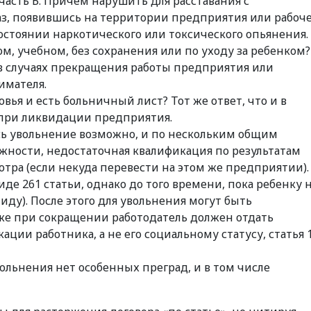
6 часть Б. Причем нарушить для расставания с
аз, появившись на территории предприятия или рабоч
состоянии наркотического или токсического опьянения.
м, учебном, без сохранения или по уходу за ребенком?
к в случаях прекращения работы предприятия или
имателя.
вья и есть больничный лист? Тот же ответ, что и в
 при ликвидации предприятия.
сь увольнение возможно, и по нескольким общим
жности, недостаточная квалификация по результатам
тра (если некуда перевести на этом же предприятии).
иде 261 статьи, однако до того времени, пока ребенку 
лиду). После этого для увольнения могут быть
аже при сокращении работодатель должен отдать
ции работника, а не его социальному статусу, статья 
льнения нет особенных преград, и в том числе