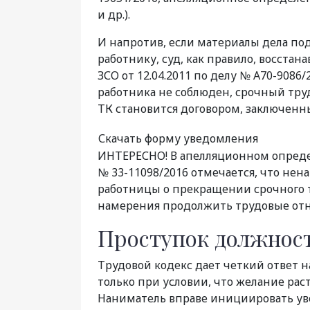
и др.).
И напротив, если материалы дела по
работнику, суд, как правило, восстан
ЗСО от 12.04.2011 по делу № А70-9086
работника не соблюден, срочный труд
ТК становится договором, заключенн
Скачать форму уведомления
ИНТЕРЕСНО! В апелляционном определе
№ 33-11098/2016 отмечается, что не
работницы о прекращении срочного т
намерения продолжить трудовые отно
Проступок должнос
Трудовой кодекс дает четкий ответ н
только при условии, что желание рас
Наниматель вправе инициировать ув