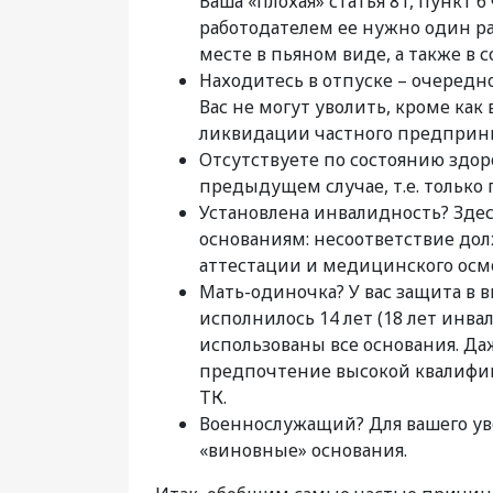
Ваша «плохая» статья 81, пункт 
работодателем ее нужно один р
месте в пьяном виде, а также в 
Находитесь в отпуске – очередно
Вас не могут уволить, кроме ка
ликвидации частного предприн
Отсутствуете по состоянию здоро
предыдущем случае, т.е. только
Установлена инвалидность? Зде
основаниям: несоответствие дол
аттестации и медицинского осмо
Мать-одиночка? У вас защита в в
исполнилось 14 лет (18 лет инва
использованы все основания. Д
предпочтение высокой квалифика
ТК.
Военнослужащий? Для вашего уво
«виновные» основания.