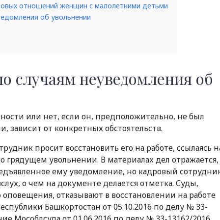
довых отношений женщин с малолетними детьми
ведомления об увольнении
по случаям неуведомления об
жности или нет, если он, предположительно, не был
, зависит от конкретных обстоятельств.
трудник просит восстановить его на работе, ссылаясь н
о о грядущем увольнении. В материалах дел отражается,
редъявленное ему уведомление, но кадровый сотрудни
лух, о чем на документе делается отметка. Суды,
 оповещения, отказывают в восстановлении на работе
еспублики Башкортостан от 05.10.2016 по делу № 33-
ие Мособлсуда от 01.06.2016 по делу № 33-13162/2016