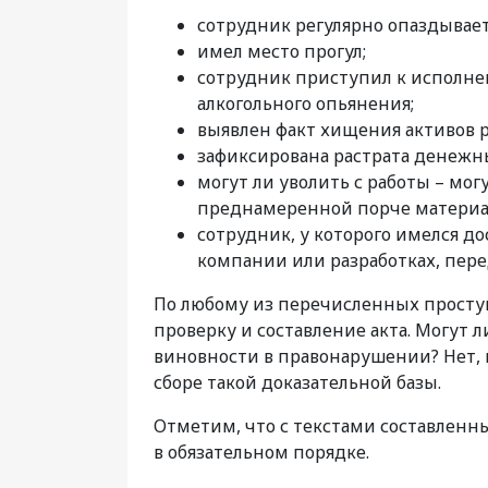
сотрудник регулярно опаздывает
имел место прогул;
сотрудник приступил к исполне
алкогольного опьянения;
выявлен факт хищения активов р
зафиксирована растрата денежны
могут ли уволить с работы – мог
преднамеренной порче материа
сотрудник, у которого имелся 
компании или разработках, пер
По любому из перечисленных просту
проверку и составление акта. Могут 
виновности в правонарушении? Нет, п
сборе такой доказательной базы.
Отметим, что с текстами составленн
в обязательном порядке.