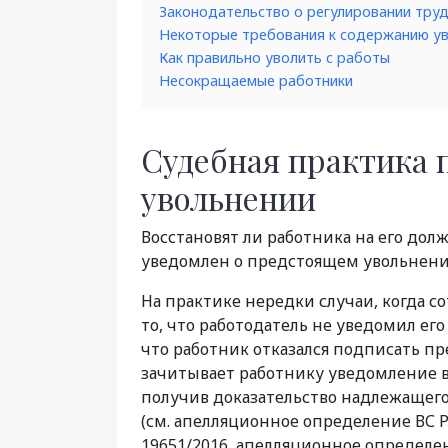
Законодательство о регулировании тру
Некоторые требования к содержанию у
Как правильно уволить с работы
Несокращаемые работники
Судебная практика 
увольнении
Восстановят ли работника на его дол
уведомлен о предстоящем увольнении
На практике нередки случаи, когда со
то, что работодатель не уведомил ег
что работник отказался подписать п
зачитывает работнику уведомление вс
получив доказательство надлежащего
(см. апелляционное определение ВС Р
19651/2016, апелляционное определен