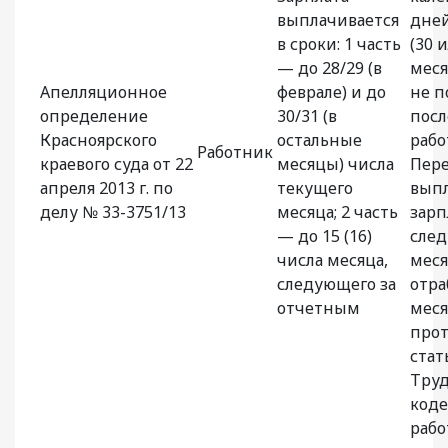
выплачивается
дней
в сроки: 1 часть
(30 и
— до 28/29 (в
меся
Апелляционное
феврале) и до
не п
определение
30/31 (в
посл
Красноярского
остальные
рабо
Работник
краевого суда от 22
месяцы) числа
Пер
апреля 2013 г. по
текущего
вып
делу № 33-3751/13
месяца; 2 часть
зарп
— до 15 (16)
сле
числа месяца,
меся
следующего за
отр
отчетным
мес
про
стат
Труд
коде
рабо