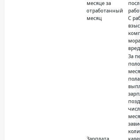
месяце за
посл
отработанный
рабо
месяц
С ра
взыс
ком
мора
вред
За п
пол
меся
пола
вып
зарп
позд
числ
меся
зави
коли
Зарплата
кал