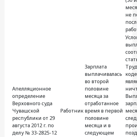
меся
не п
посл
рабо
Усло
вып
соот
стат
Зарплата
Труд
выплачивалась
коде
во второй
явля
Апелляционное
половине
нич
определение
месяца за
Вып
Верховного суда
отработанное
зарп
Чувашской
Работник
время в первой
меся
республики от 29
половине
след
августа 2012 г. по
месяца и в
прои
делу № 33-2825-12
следующем
поз