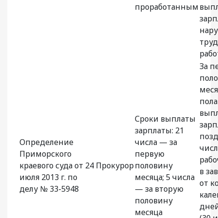
проработанным
вып
зарп
нар
труд
рабо
За п
пол
меся
пола
вып
Сроки выплаты
зарп
зарплаты: 21
позд
Определение
числа — за
числ
Приморского
первую
рабо
краевого суда от 24
Прокурор
половину
в за
июля 2013 г. по
месяца; 5 числа
от к
делу № 33-5948
— за вторую
кал
половину
дней
месяца
(30 и