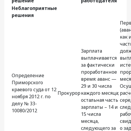
решение
работодателя
Неблагоприятные
решения
Перв
(ава
как 
част
Зарплата
дол
выплачивается
вып
за фактически
ист
проработанное
прор
Определение
время: аванс —
меся
Приморского
29 и 30 числа
Осу
краевого суда от 12
Прокурор
каждого месяца;
расч
ноября 2012 г. по
остальная часть
сер
делу № 33-
зарплаты – 14 и
сле
10080/2012
15 числа
рабо
месяца,
свид
следующего за
о за