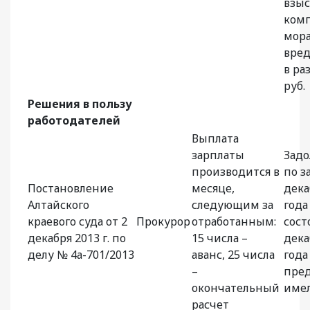
взыс
ком
мора
вред
в ра
руб.
Решения в пользу
работодателей
Выплата
зарплаты
Зад
производится в
по з
Постановление
месяце,
дека
Алтайского
следующим за
года
краевого суда от 2
Прокурор
отработанным:
сост
декабря 2013 г. по
15 числа –
дека
делу № 4а-701/2013
аванс, 25 числа
года
–
пре
окончательный
име
расчет